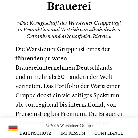
Brauerei
»Das Kerngeschäft der Warsteiner Gruppe liegt
in Produktion und Vertrieb von alkoholischen
Getränken und alkoholfreien Bieren.«
Die Warsteiner Gruppe ist eines der
führenden privaten
Brauereiunternehmen Deutschlands
und in mehr als 50 Ländern der Welt
vertreten. Das Portfolio der Warsteiner
Gruppe deckt ein vielseitiges Spektrum
ab: von regional bis international, von
Preiseinstieg bis Premium. Die Brauerei
ist heute in der neunten Generation
© 2026 Warsteiner Gruppe
inhabergeführt und wurde 1753
DATENSCHUTZ
IMPRESSUM
COMPLIANCE