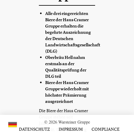
Alle drei eingereichten
Biere der Haus Cramer
Gruppe erhalten die
begehrte Auszeichnung
der Deutschen
Landwirtschaftsgesellschaft
(DLG)
Oberbräu Hell nahm
erstmals an der
Qualitätsprüfung der
DLG teil
Biere der Haus Cramer
Gruppe wiederholt mit
höchster Prämierung
ausgezeichnet
Die Biere der Haus Cramer
Gruppe stehen seit
© 2026 Warsteiner Gruppe
Jahrzehnten für höchste
DATENSCHUTZ
IMPRESSUM
COMPLIANCE
Qualität. Die Verwendung