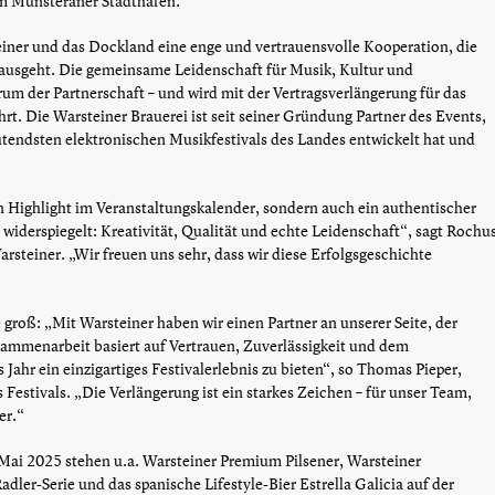
m Münsteraner Stadthafen.
einer und das Dockland eine enge und vertrauensvolle Kooperation, die
inausgeht. Die gemeinsame Leidenschaft für Musik, Kultur und
rum der Partnerschaft – und wird mit der Vertragsverlängerung für das
rt. Die Warsteiner Brauerei ist seit seiner Gründung Partner des Events,
utendsten elektronischen Musikfestivals des Landes entwickelt hat und
in Highlight im Veranstaltungskalender, sondern auch ein authentischer
 widerspiegelt: Kreativität, Qualität und echte Leidenschaft“, sagt Rochu
rsteiner. „Wir freuen uns sehr, dass wir diese Erfolgsgeschichte
e groß: „Mit Warsteiner haben wir einen Partner an unserer Seite, der
usammenarbeit basiert auf Vertrauen, Zuverlässigkeit und dem
ahr ein einzigartiges Festivalerlebnis zu bieten“, so Thomas Pieper,
Festivals. „Die Verlängerung ist ein starkes Zeichen – für unser Team,
er.“
Mai 2025 stehen u.a. Warsteiner Premium Pilsener, Warsteiner
dler-Serie und das spanische Lifestyle-Bier Estrella Galicia auf der