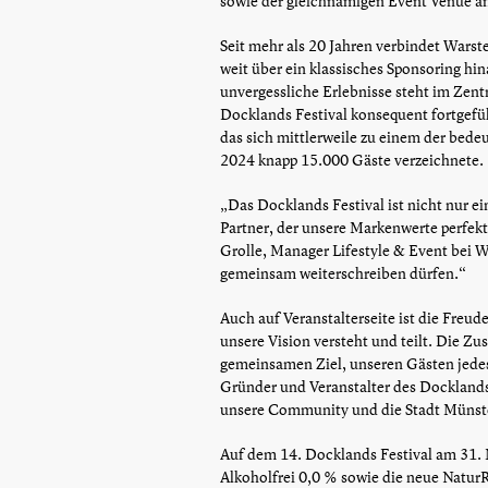
sowie der gleichnamigen Event Venue a
Seit mehr als 20 Jahren verbindet Warst
weit über ein klassisches Sponsoring h
unvergessliche Erlebnisse steht im Zent
Docklands Festival konsequent fortgefüh
das sich mittlerweile zu einem der bede
2024 knapp 15.000 Gäste verzeichnete.
„Das Docklands Festival ist nicht nur e
Partner, der unsere Markenwerte perfekt
Grolle, Manager Lifestyle & Event bei Wa
gemeinsam weiterschreiben dürfen.“
Auch auf Veranstalterseite ist die Freud
unsere Vision versteht und teilt. Die Z
gemeinsamen Ziel, unseren Gästen jedes J
Gründer und Veranstalter des Docklands 
unsere Community und die Stadt Münst
Auf dem 14. Docklands Festival am 31. 
Alkoholfrei 0,0 % sowie die neue NaturRa