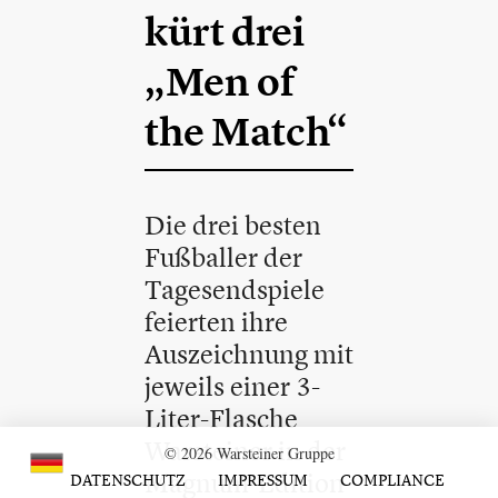
kürt drei
„Men of
the Match“
Die drei besten
Fußballer der
Tagesendspiele
feierten ihre
Auszeichnung mit
jeweils einer 3-
Liter-Flasche
Warsteiner in der
© 2026 Warsteiner Gruppe
Magnum-Edition
DATENSCHUTZ
IMPRESSUM
COMPLIANCE