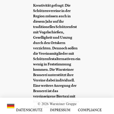
Kreativität gefragt: Die
Schützenvereine in der
Region müssen auch in
diesem Jahr auf ihr
traditionelles Schützenfest
mit Vogelschießen,
Geselligkeit und Umzug
durch den Ortskern
verzichten. Dennoch sollen
die Vereinsmitglieder mit
Schützenfestalternativen ein
wenig in Feststimmung
kommen. Die Warsteiner
Brauerei unterstützt ihre
Vereine dabei individuell.
Eine weitere Anregung der
Brauerei ist das
vereinseigene Biertaxi mit
frisch gezapftem Warsteiner
© 2026 Warsteiner Gruppe
direkt vor die Haustür.
DATENSCHUTZ
IMPRESSUM
COMPLIANCE