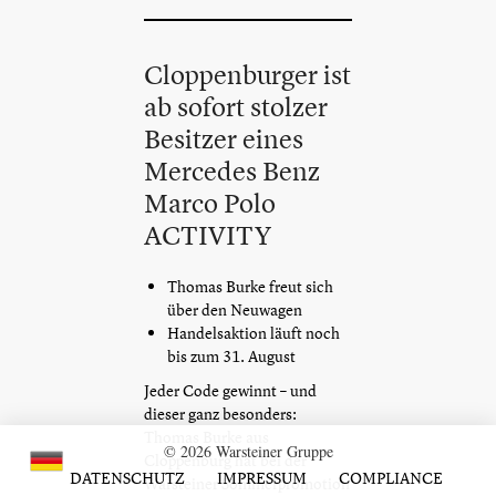
Cloppenburger ist
ab sofort stolzer
Besitzer eines
Mercedes Benz
Marco Polo
ACTIVITY
Thomas Burke freut sich
über den Neuwagen
Handelsaktion läuft noch
bis zum 31. August
Jeder Code gewinnt – und
dieser ganz besonders:
Thomas Burke aus
© 2026 Warsteiner Gruppe
Cloppenburg hat bei der
DATENSCHUTZ
IMPRESSUM
COMPLIANCE
Warsteiner Sommerpromotion