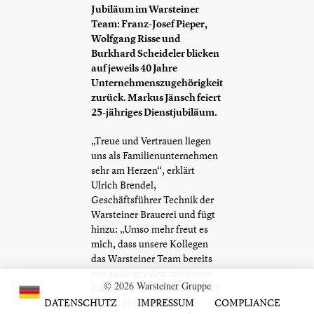
Jubiläum im Warsteiner
Team: Franz-Josef Pieper,
Wolfgang Risse und
Burkhard Scheideler blicken
auf jeweils 40 Jahre
Unternehmenszugehörigkeit
zurück. Markus Jänsch feiert
25-jähriges Dienstjubiläum.
„Treue und Vertrauen liegen
uns als Familienunternehmen
sehr am Herzen“, erklärt
Ulrich Brendel,
Geschäftsführer Technik der
Warsteiner Brauerei und fügt
hinzu: „Umso mehr freut es
mich, dass unsere Kollegen
das Warsteiner Team bereits
seit so langer Zeit mit ihrem
© 2026 Warsteiner Gruppe
Engagement bereichern.“ Seit
DATENSCHUTZ
dem 1. Januar 1982
IMPRESSUM
COMPLIANCE