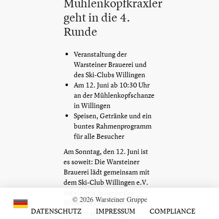
Mühlenkopfkraxler
geht in die 4.
Runde
Veranstaltung der
Warsteiner Brauerei und
des Ski-Clubs Willingen
Am 12. Juni ab 10:30 Uhr
an der Mühlenkopfschanze
in Willingen
Speisen, Getränke und ein
buntes Rahmenprogramm
für alle Besucher
Am Sonntag, den 12. Juni ist
es soweit: Die Warsteiner
Brauerei lädt gemeinsam mit
dem Ski-Club Willingen e.V.
zur vierten Ausgabe des
© 2026 Warsteiner Gruppe
Warsteiner Mühlenkopf
DATENSCHUTZ
IMPRESSUM
COMPLIANCE
Kraxlers ein. Für alle