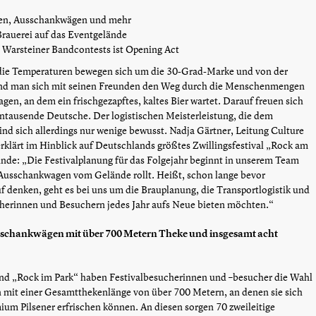
nden, Ausschankwägen und mehr
Brauerei auf das Eventgelände
 Warsteiner Bandcontests ist Opening Act
t, die Temperaturen bewegen sich um die 30-Grad-Marke und von der
end man sich mit seinen Freunden den Weg durch die Menschenmengen
en, an dem ein frischgezapftes, kaltes Bier wartet. Darauf freuen sich
tausende Deutsche. Der logistischen Meisterleistung, die dem
sind sich allerdings nur wenige bewusst. Nadja Gärtner, Leitung Culture
erklärt im Hinblick auf Deutschlands größtes Zwillingsfestival „Rock am
̈nde: „Die Festivalplanung für das Folgejahr beginnt in unserem Team
e Ausschankwagen vom Gelände rollt. Heißt, schon lange bevor
uf denken, geht es bei uns um die Brauplanung, die Transportlogistik und
herinnen und Besuchern jedes Jahr aufs Neue bieten möchten.“
schankwägen mit über 700 Metern Theke und insgesamt acht
d „Rock im Park“ haben Festivalbesucherinnen und –besucher die Wahl
 mit einer Gesamtthekenlänge von über 700 Metern, an denen sie sich
ium Pilsener erfrischen können. An diesen sorgen 70 zweileitige