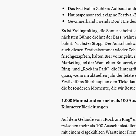
Das Festival in Zahlen: Aufbaustu
Hauptsponsor stellt eigene Festival-
Gewinnerband Friends Don’t Lie des
Es ist Freitagmittag, die Sonne schein
nächsten Bühne dröhnt der Bass, währ
bahnt. Nächster Stopp: Der Ausschankwag
auch diesen Festivalsommer wieder Zehn
frischgezapften, kalten Bier vorangeht, 
Marketing bei der Warsteiner Brauerei, 
Ring“ und „Rock im Park“, die Hintergru
quasi, wenn im aktuellen Jahr der letzt
Festivalfans überhaupt an den Ticketka
die besonderen Momente, die wir Besuc
1.000 Mannstunden, mehr als 100 Aus
Kilometer Bierleitungen
Auf dem Gelände von „Rock am Ring“ un
zwischen mehr als 100 Ausschankstellen
mit einem eisgekühlten Warsteiner Prem