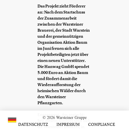
Das Projekt zieht Förderer
an: Nach dem Startschuss
der Zusammenarbeit
zwischen der Warsteiner
Brauerei, der Stadt Warstein
und der gemeinnützigen
Organisation Aktion Baum
im Juni freuen sich alle
Projektbeteiligten jetzt über
einen neuen Unterstützer.
Die Hanwag GmbH spendet
5.000 Euro an Aktion Baum
und fördert damit die
Wiederaufforstung der
heimischen Wälder durch
den Warsteiner
Pflanzgarten.
Engagement, das ansteckt:
© 2026 Warsteiner Gruppe
Seit diesem Sommer setzt sich
DATENSCHUTZ
IMPRESSUM
COMPLIANCE
die Warsteiner Brauerei, in