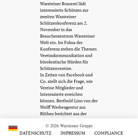
Warsteiner Brauerei lädt
interessierte Schützen zur
zweiten Warsteiner
Schützenkonferenz am 2.
November in das
Besucherzentrum Warsteiner
Welt ein. Im Fokus der
Konferenz stehen die Themen
Vereinskommunikation und
bürokratische Hürden für
Schützenvereine.
In Zeiten von Facebook und
Co. stellt sich die Frage, wie
Vereine Mitglieder und
Interessierte erreichen
können. Berthold Linn von der
Wolff Werbeagentur aus
Rüthen berichtet aus der
Praxis zum Thema
© 2026 Warsteiner Gruppe
„Vereinskommunikation in
DATENSCHUTZ
Zeiten des digitalen Wandels“.
IMPRESSUM
COMPLIANCE