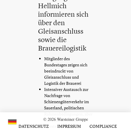
Hellmich
informieren sich
über den
Gleisanschluss
sowie die
Brauereilogistik
Mitglieder des
Bundestages zeigen sich
beeindruckt von
Gleisanschluss und
Logistik der Brauerei
Intensiver Austausch zur
Nachfrage von
Schienengüterverkehr im
Sauerland, politischen
Rahmenbedingungen, aber
© 2026 Warsteiner Gruppe
auch Hindernissen
DATENSCHUTZ
Warsteiner bietet mit
IMPRESSUM
COMPLIANCE