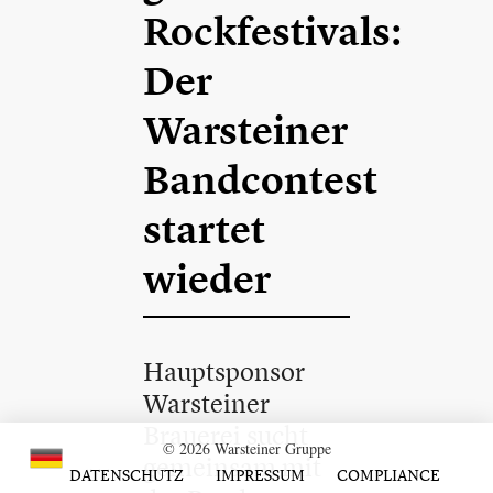
Rockfestivals:
Der
Warsteiner
Bandcontest
startet
wieder
Hauptsponsor
Warsteiner
Brauerei sucht
© 2026 Warsteiner Gruppe
gemeinsam mit
DATENSCHUTZ
IMPRESSUM
COMPLIANCE