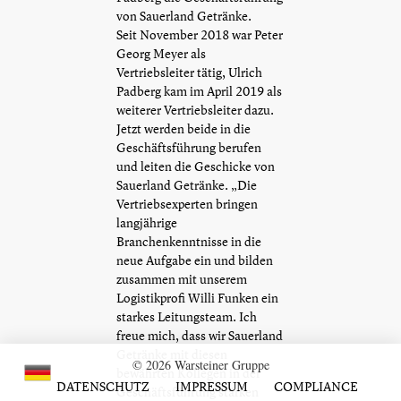
von Sauerland Getränke.
Seit November 2018 war Peter
Georg Meyer als
Vertriebsleiter tätig, Ulrich
Padberg kam im April 2019 als
weiterer Vertriebsleiter dazu.
Jetzt werden beide in die
Geschäftsführung berufen
und leiten die Geschicke von
Sauerland Getränke. „Die
Vertriebsexperten bringen
langjährige
Branchenkenntnisse in die
neue Aufgabe ein und bilden
zusammen mit unserem
Logistikprofi Willi Funken ein
starkes Leitungsteam. Ich
freue mich, dass wir Sauerland
Getränke mit diesen
© 2026 Warsteiner Gruppe
bewährten Kollegen in der
DATENSCHUTZ
IMPRESSUM
COMPLIANCE
Geschäftsführung stärken