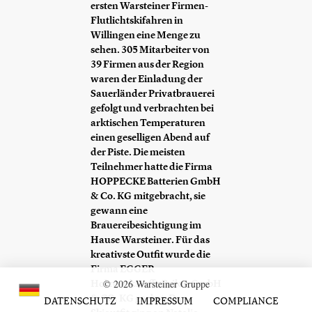
ersten Warsteiner Firmen-
Flutlichtskifahren in
Willingen eine Menge zu
sehen. 305 Mitarbeiter von
39 Firmen aus der Region
waren der Einladung der
Sauerländer Privatbrauerei
gefolgt und verbrachten bei
arktischen Temperaturen
einen geselligen Abend auf
der Piste. Die meisten
Teilnehmer hatte die
Firma
HOPPECKE Batterien GmbH
& Co. KG
mitgebracht, sie
gewann eine
Brauereibesichtigung im
Hause Warsteiner. Für das
kreativste Outfit wurde die
Firma
EGGER
Holzwerkstoffe Brilon GmbH
© 2026 Warsteiner Gruppe
& CO. KG geehrt. Das
DATENSCHUTZ
IMPRESSUM
COMPLIANCE