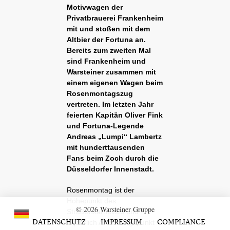
Motivwagen der
Privatbrauerei Frankenheim
mit und stoßen mit dem
Altbier der Fortuna an.
Bereits zum zweiten Mal
sind Frankenheim und
Warsteiner zusammen mit
einem eigenen Wagen beim
Rosenmontagszug
vertreten. Im letzten Jahr
feierten Kapitän Oliver Fink
und Fortuna-Legende
Andreas „Lumpi“ Lambertz
mit hunderttausenden
Fans beim Zoch durch die
Düsseldorfer Innenstadt.
Rosenmontag ist der
Höhepunkt des
© 2026 Warsteiner Gruppe
Straßenkarnevals und
DATENSCHUTZ
IMPRESSUM
COMPLIANCE
alljährlich Anziehungspunkt