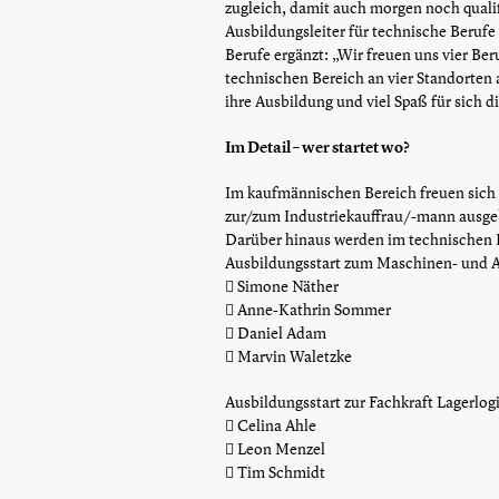
zugleich, damit auch morgen noch qualifi
Ausbildungsleiter für technische Berufe
Berufe ergänzt: „Wir freuen uns vier B
technischen Bereich an vier Standorten 
ihre Ausbildung und viel Spaß für sich 
Im Detail – wer startet wo?
Im kaufmännischen Bereich freuen sich
zur/zum Industriekauffrau/-mann ausge
Darüber hinaus werden im technischen B
Ausbildungsstart zum Maschinen- und An
 Simone Näther
 Anne-Kathrin Sommer
 Daniel Adam
 Marvin Waletzke
Ausbildungsstart zur Fachkraft Lagerlogis
 Celina Ahle
 Leon Menzel
 Tim Schmidt