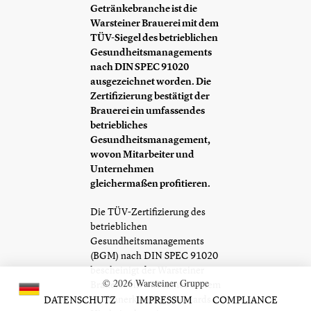
Getränkebranche ist die
Warsteiner Brauerei mit dem
TÜV-Siegel des betrieblichen
Gesundheitsmanagements
nach DIN SPEC 91020
ausgezeichnet worden. Die
Zertifizierung bestätigt der
Brauerei ein umfassendes
betriebliches
Gesundheitsmanagement,
wovon Mitarbeiter und
Unternehmen
gleichermaßen profitieren.
Die TÜV-Zertifizierung des
betrieblichen
Gesundheitsmanagements
(BGM) nach DIN SPEC 91020
bescheinigt der Warsteiner
© 2026 Warsteiner Gruppe
Brauerei ein wirksames System
nach anerkannten Standards.
DATENSCHUTZ
IMPRESSUM
COMPLIANCE