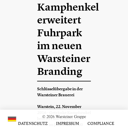
Kamphenkel
erweitert
Fuhrpark
im neuen
Warsteiner
Branding
Schlüsselübergabe in der
Warsteiner Brauerei
Warstein, 22. November
2016 – Getränke Kamphenkel
© 2026 Warsteiner Gruppe
beliefert mit seiner LKW-
DATENSCHUTZ
IMPRESSUM
COMPLIANCE
Flotte im Jahr rund 1.700