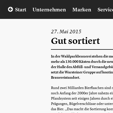
Start
Unternehmen
Marken
Servic
27. Mai 2015
Gut sortiert
In der Waldparkbrauerei stehen die met
mehr als 130.000 Kästen durch die neu
der Halle des Abfüll- und Versandgeb
setzt die Warsteiner Gruppe auf kont
Brauereistandort.
Rund zwei Milliarden Bierflaschen sind
noch Anfang der 2000er Jahre nahezu ei
Pfandsystem seit einigen Jahren durch 
Prägungen, Bügelverschlüsse oder unters
das Bier. „Das macht die Sortierung kom