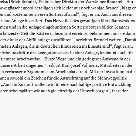
iss Ulrich Brendel, Technischer Direktor der Warsteiner Brauerei. „Am
rwegflaschenpool beteiligen sich leider nur noch wenige Brauer“, klagt er
 und kostenintensiveren Sortieraufwand“, fügt er an. Auch aus diesem
e neue Anlage investiert. Das Herzstück des gewaltigen Metallkonstruktes
men und in die Anlage eingebundenen Sortierrobotern bilden Scanner
in kürzester Zeit die Kästen nahezu sortenrein zu bekommen, um sie dann
 oder direkt der Abfüllanlage zuzuführen“, berichtet Brendel weiter. „Dami
nsten Anlagen, die in deutschen Brauereien im Einsatz sind“, fügt er an.
rbeitsschritte des Leergutprozesses in einer Anlage, bedeutet auch für
ffizientere Arbeitsweise. „Kurze Wege und ein geringerer Aufwand in der
unsere Arbeit ungemein“, erklärt Karl-Josef Vollmers, Mitarbeiter in der
ich verbesserte Ergonomie am Arbeitsplatz freut. Mit der Investition in die
ehmen sowohl ein Zeichen für die Ausrichtung auf die Mehrwegpolitik
 „Auch in Zukunft wollen wir für eine nachhaltige positive Entwicklung
rer Arbeitsplätze wie auch gleichzeitig der Umwelt sorgen“, fasst der