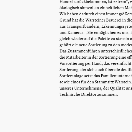
Handel zurückbekommen, ist extrem“, we
ökologisch sinnvollen einheitlichen Meh
Wir haben dadurch einen immer größeren
Grund hat die Warsteiner Brauerei in di
aus Transportbändern, Erkennungssyste
und Kameras. „Sie ermöglichen es uns, 
gleich wieder auf die Palette zu stapeln
gehört die neue Sortierung zu den moder
Das Zusammenführen unterschiedlicher A
die Mitarbeiter in der Sortierung eine e
Vorsortierung per Hand, das vereinfacht 
Sortierung, der sich auch über die deutl
Sortieranlage setzt das Familienuntern
sowie eines für den Stammsitz Warstein.
unseres Unternehmens, der Qualität unse
Technische Direktor zusammen.