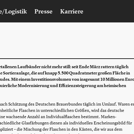
e/Logistik
Presse
Karriere
allenen Laufbänder nicht mehr still: seit Ende März rattern täglich
e Sortieranlage, die auf knapp 5.500 Quadratmeter großen Fläche in
äudes. Mit einem Investitionsvolumen von insgesamt 10 Millionen Eur
inuierliche Modernisierung und Effizienzsteigerung am heimischen
 nach Schätzung des Deutschen Brauerbundes täglich im Umlauf. Waren e
nheitliche Flaschen in unterschiedlichen Größen, wird das deutsche
eine wachsende Anzahl an Individualflaschen bestimmt. Marken-
chiedliche Glasfärbungen dienen als individuelles Erscheinungsbild für
pliziert – die Mischung der Flaschen in den Kästen, die wir aus dem