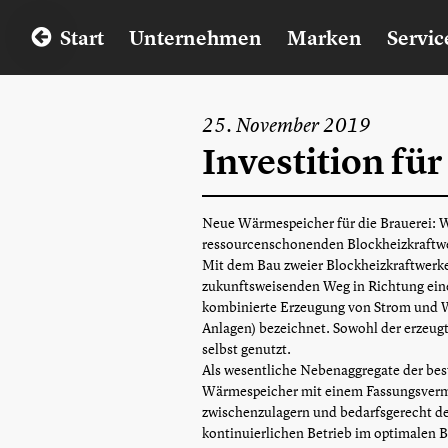
Start
Unternehmen
Marken
Servic
25. November 2019
Investition fü
Neue Wärmespeicher für die Brauerei: Wa
ressourcenschonenden Blockheizkraftwer
Mit dem Bau zweier Blockheizkraftwerke
zukunftsweisenden Weg in Richtung eine
kombinierte Erzeugung von Strom und 
Anlagen) bezeichnet. Sowohl der erzeug
selbst genutzt.
Als wesentliche Nebenaggregate der be
Wärmespeicher mit einem Fassungsvermö
zwischenzulagern und bedarfsgerecht den
kontinuierlichen Betrieb im optimalen 