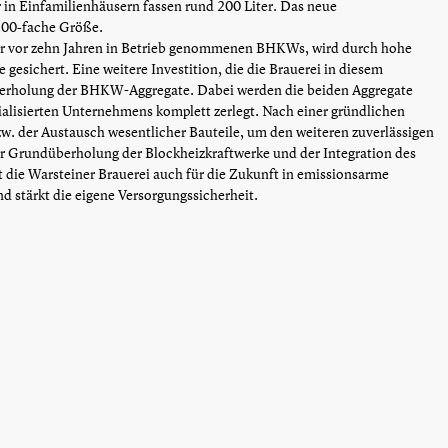
in Einfamilienhäusern fassen rund 200 Liter. Das neue
200-fache Größe.
der vor zehn Jahren in Betrieb genommenen BHKWs, wird durch hohe
 gesichert. Eine weitere Investition, die die Brauerei in diesem
berholung der BHKW-Aggregate. Dabei werden die beiden Aggregate
ialisierten Unternehmens komplett zerlegt. Nach einer gründlichen
w. der Austausch wesentlicher Bauteile, um den weiteren zuverlässigen
er Grundüberholung der Blockheizkraftwerke und der Integration des
 die Warsteiner Brauerei auch für die Zukunft in emissionsarme
 stärkt die eigene Versorgungssicherheit.