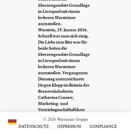
überzeugendste Grundlage
in Liverpool mit einem
leckeren Warsteiner
anzustoßen.
Warstein, 15. Januar 2016.
Schnell war man sich einig.
Die Liebe zum Bier war für
beide Seiten die
überzeugendste Grundlage
in Liverpool mit einem
leckeren Warsteiner
anzustoßen. Vergangenen
Dienstag unterzeichnete
Jürgen Klopp im Beisein der
Brauereiinhaberin
Catharina Cramer,
Marketing- und
Vertriebsgeschäftsführer
Martin Hötzel sowie
© 2026 Warsteiner Gruppe
Marketingdirektor Jordi
DATENSCHUTZ
IMPRESSUM
COMPLIANCE
Queralt einen