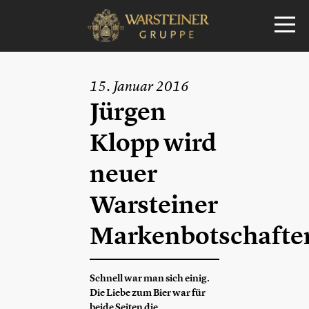
15. Januar 2016
Jürgen
Klopp wird
neuer
Warsteiner
Markenbotschafte
Schnell war man sich einig.
Die Liebe zum Bier war für
beide Seiten die