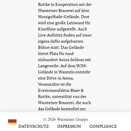
Rottke in Kooperation mit der
Warsteiner Brauerei auf dem
Montgolfiade-Gelände. Dort
wird eine große Leinwand für
Kinofilme aufgestellt. Auch
Live-Auftritte finden auf einer
eigens dafür aufgebauten
Bühne statt. Das Gelände
bietet Platz für rund
einhundert Autos.Schluss mit
Langeweile: Auf dem WIM-
Gelände in Warstein entsteht
eine Drive-in Arena.
Veranstalter ist die
Eventmanufaktur Risse &
Rottke, unterstützt von der
Warsteiner Brauerei, die auch
das Gelände kostenfrei zur
Verfügung stellt. Ab Freitag
© 2026 Warsteiner Gruppe
werden für drei Wochen
DATENSCHUTZ
IMPRESSUM
COMPLIANCE
mehrmals wöchentlich