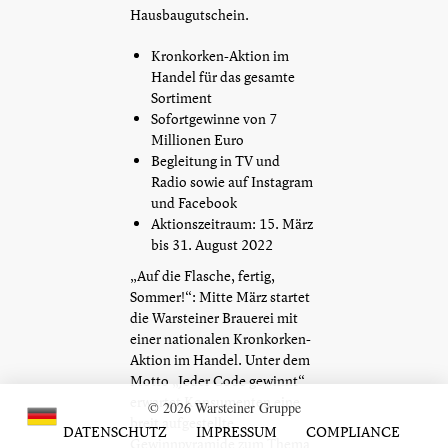
Hausbaugutschein.
Kronkorken-Aktion im
Handel für das gesamte
Sortiment
Sofortgewinne von 7
Millionen Euro
Begleitung in TV und
Radio sowie auf Instagram
und Facebook
Aktionszeitraum: 15. März
bis 31. August 2022
„Auf die Flasche, fertig,
Sommer!“: Mitte März startet
die Warsteiner Brauerei mit
einer nationalen Kronkorken-
Aktion im Handel. Unter dem
Motto „Jeder Code gewinnt“
erwartet Konsumenten eine
© 2026 Warsteiner Gruppe
breit aufgestellte
DATENSCHUTZ
IMPRESSUM
COMPLIANCE
Gewinnpyramide zum Thema