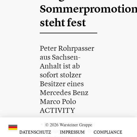
Sommerpromotio
steht fest
Peter Rohrpasser
aus Sachsen-
Anhalt ist ab
sofort stolzer
Besitzer eines
Mercedes Benz
Marco Polo
ACTIVITY
Paar aus Oschersleben bei
© 2026 Warsteiner Gruppe
Madgeburg freut sich über
DATENSCHUTZ
IMPRESSUM
COMPLIANCE