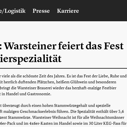
e/Logistik
Presse
Karriere
 Warsteiner feiert das Fest
ierspezialität
viele als die schönste Zeit des Jahres. Es ist das Fest der Liebe, Ruhe und
 mit herrlich duftenden Plätzchen, heißem Glühwein und besonderen
bringt die Warsteiner Brauerei wieder das herzhaft-malzige Festbier
t in Handel und Gastronomie.
ht überzeugt durch einen hohen Stammwürzegehalt und spezielle
t malzigen Geschmackserlebnis führen. Die Spezialität enthält über 5,6
zent Stammwürze. Warsteiner Weihnacht ist für alle Weihnachtsmänner
m 6er-Pack und im 4x6er-Kasten im Handel sowie im 30 Liter KEG-Fass für