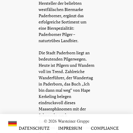
Hersteller der beliebten
westfälischen Biermarke
Paderborner, ergänzt das
erfolgreiche Sortiment um
eine Bierspezialität:
Paderborner Pilger –
naturtrübes Landbier.
Die Stadt Paderborn liegt an
bedeutenden Pilgerwegen.
Heute ist Pilgern und Wandern
voll im Trend. Zahlreiche
Wanderführer, der Wandertag
in Paderborn, das Buch „Ich
bin dann mal weg“ von Hape
Kerkeling belegen
eindrucksvoll dieses
Massenphänomen mit der
Sehnsucht nach
© 2026 Warsteiner Gruppe
Entschleunigung durch
Wandern und Pilgern. Ob mit
DATENSCHUTZ
IMPRESSUM
COMPLIANCE