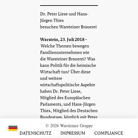
Dr. Peter Liese und Hans-
Jürgen Thies
besuchen
Warsteiner
Brauerei
Warstein
, 23. Juli 2018 –
Welche Themen bewegen
Familienunternehmen wie
die
Warsteiner
Brauerei? Was
kann Politik für die heimische
Wirtschaft tun? Über diese
und weitere
wirtschaftspolitische Aspekte
haben Dr. Peter Liese,
Mitglied des Europäischen
Parlaments, und Hans-Jürgen
Thies, Mitglied des Deutschen
Bundestags, kürzlich mit Peter
Himmelsbach und Sinje
© 2026 Warsteiner Gruppe
Vogelsang gesprochen. Von A
DATENSCHUTZ
IMPRESSUM
COMPLIANCE
wie Altersabgabe bis Z wie