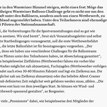
in den Warsteiner Himmel steigen, steht eines fest: Möge das
ährigen Warsteiner Balloon Challenge geht es nicht nur um den
ft unter den Ballönern, sondern auch um einen Wettbewerb, zu
chland angemeldet haben. Unter den Teilnehmern sind ehemalige
i Piloten der Nationalmannschaft.
, die Vorbereitungen für die Sportveranstaltungen sind so gut wie
anreisen. Wir sind bereit“, freut sich Veranstaltungsleiter und selbst
te Startbedingungen vorausgesetzt, soll die erste Wettbewerbsfahrt
 die letzte Ballonfahrt ist für Sonntagmorgen vorgesehen. „Der
 denn wir haben uns verschiedene Challenges für die Ballonteams
che Piloten unter den Teilnehmern haben, ist Abwechslung garantiert“,
beispielsweise Zielfahrten (Wettbewerber fahren ein vorher klar
n Marker möglichst nah abzusetzen), Fuchsjagden (Wettbewerber verfolgen
ndet nach etwa 30-60 Minuten Fahrzeit und legt ein Zielkreuz aus. Die
ichst nah am Zielkreuz abzusetzen) oder das beliebte Albert Cramer
rab definierten Zeit möglichst weit gefahren werden muss, zählen. „Die
ews erst kurz vor dem jeweiligen Start. So können wir Wind- und
ttbewerb spannend gestalten“, so Borgmeier.
viele „Prominente“ dabei, wie beispielsweise drei Mitglieder der