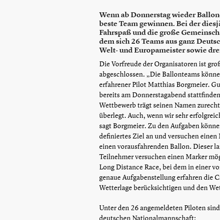
Wenn ab Donnerstag wieder Ballone 
beste Team gewinnen. Bei der diesj
Fahrspaß und die große Gemeinscha
dem sich 26 Teams aus ganz Deuts
Welt- und Europameister sowie dre
Die Vorfreude der Organisatoren ist groß
abgeschlossen. „Die Ballonteams können 
erfahrener Pilot Matthias Borgmeier. Gu
bereits am Donnerstagabend stattfinden,
Wettbewerb trägt seinen Namen zurecht,
überlegt. Auch, wenn wir sehr erfolgrei
sagt Borgmeier. Zu den Aufgaben können 
definiertes Ziel an und versuchen eine
einen vorausfahrenden Ballon. Dieser la
Teilnehmer versuchen einen Marker mögl
Long Distance Race, bei dem in einer vo
genaue Aufgabenstellung erfahren die Cr
Wetterlage berücksichtigen und den We
Unter den 26 angemeldeten Piloten sind 
deutschen Nationalmannschaft: