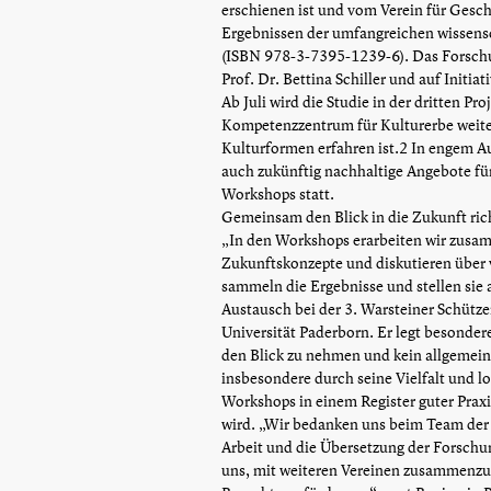
erschienen ist und vom Verein für Gesch
Ergebnissen der umfangreichen wissensc
(ISBN 978-3-7395-1239-6). Das Forschu
Prof. Dr. Bettina Schiller und auf Initi
Ab Juli wird die Studie in der dritten P
Kompetenzzentrum für Kulturerbe weiter
Kulturformen erfahren ist.2 In engem Au
auch zukünftig nachhaltige Angebote fü
Workshops statt.
Gemeinsam den Blick in die Zukunft ric
„In den Workshops erarbeiten wir zusa
Zukunftskonzepte und diskutieren über
sammeln die Ergebnisse und stellen sie 
Austausch bei der 3. Warsteiner Schütze
Universität Paderborn. Er legt besonder
den Blick zu nehmen und kein allgemeine
insbesondere durch seine Vielfalt und l
Workshops in einem Register guter Praxi
wird. „Wir bedanken uns beim Team der 
Arbeit und die Übersetzung der Forschu
uns, mit weiteren Vereinen zusammenzua