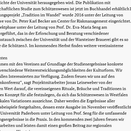
ichte der Universität herausgegeben wird. Die Publikation mit
haftlichen Studie zum Schützenwesen ist jetzt im Buchhandel erhältlich
ngsprojekt „Tradition im Wandel“ wurde 2016 unter der Leitung von
ative von Dr. Peter Karl Becker am Center for Riskmanagement eingerichtet
rojektphase unter der Leitung von Prof. Dr. Eva-Maria Seng am
geführt, das in der Erforschung und Beratung verschiedener
stausch zwischen der Universität und der Warsteiner Brauerei gibt es so
r die Schützen3. Im kommenden Herbst finden weitere vereinsinterne
hten
mmen mit den Vereinen auf Grundlage der Studienergebnisse konkrete
 verschiedene Weiterentwicklungsmöglichkeiten der Kulturform. Wir
allen Interessierten zur Verfügung. Zudem freuen wir uns auf den
nkonferenz“, sagt Projektmitarbeiter Jonas Leineweber von der
en Wert darauf, die vereinseigenen Rituale, Bräuche und Traditionen in
s Konzept für alle festzulegen, da sich das Schützenwesen in Westfalen
okalen Variationen auszeichne. Daher werden die Ergebnisse aller
sbeispiele festgehalten, dessen erste Ausgabe im November veröffentlich
Universität Paderborn unter Leitung von Prof. Seng für die umfassende
ngsergebnisse in die Praxis. In den kommenden zwei Jahren freuen wir
rbeiten und leisten damit einen großen Beitrag zur regionalen