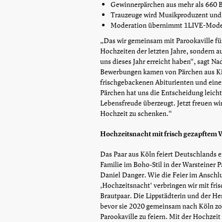
Gewinnerpärchen aus mehr als 660 
Trauzeuge wird Musikproduzent un
Moderation übernimmt 1LIVE-Mode
„Das wir gemeinsam mit Parookaville fü
Hochzeiten der letzten Jahre, sondern a
uns dieses Jahr erreicht haben“, sagt Na
Bewerbungen kamen von Pärchen aus K
frischgebackenen Abiturienten und eine
Pärchen hat uns die Entscheidung leich
Lebensfreude überzeugt. Jetzt freuen wi
Hochzeit zu schenken.“
Hochzeitsnacht mit frisch gezapftem 
Das Paar aus Köln feiert Deutschlands 
Familie im Boho-Stil in der Warsteiner
Daniel Danger. Wie die Feier im Anschlu
‚Hochzeitsnacht‘ verbringen wir mit fris
Brautpaar. Die Lippstädterin und der He
bevor sie 2020 gemeinsam nach Köln zoge
Parookaville zu feiern. Mit der Hochzeit