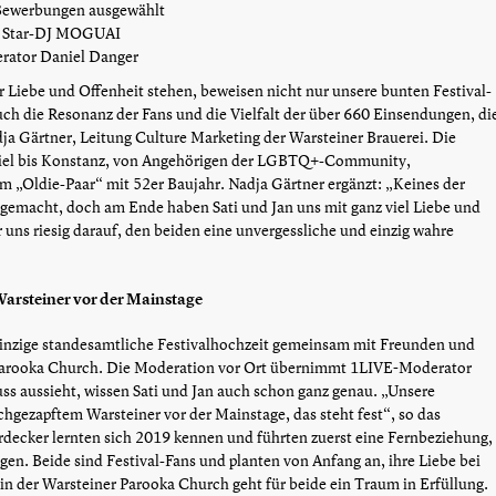
Bewerbungen ausgewählt
d Star-DJ MOGUAI
rator Daniel Danger
r Liebe und Offenheit stehen, beweisen nicht nur unsere bunten Festival-
uch die Resonanz der Fans und die Vielfalt der über 660 Einsendungen, di
dja Gärtner, Leitung Culture Marketing der Warsteiner Brauerei. Die
iel bis Konstanz, von Angehörigen der LGBTQ+-Community,
m „Oldie-Paar“ mit 52er Baujahr. Nadja Gärtner ergänzt: „Keines der
tgemacht, doch am Ende haben Sati und Jan uns mit ganz viel Liebe und
r uns riesig darauf, den beiden eine unvergessliche und einzig wahre
Warsteiner vor der Mainstage
einzige standesamtliche Festivalhochzeit gemeinsam mit Freunden und
 Parooka Church. Die Moderation vor Ort übernimmt 1LIVE-Moderator
ss aussieht, wissen Sati und Jan auch schon ganz genau. „Unsere
chgezapftem Warsteiner vor der Mainstage, das steht fest“, so das
rdecker lernten sich 2019 kennen und führten zuerst eine Fernbeziehung,
n. Beide sind Festival-Fans und planten von Anfang an, ihre Liebe bei
 in der Warsteiner Parooka Church geht für beide ein Traum in Erfüllung.