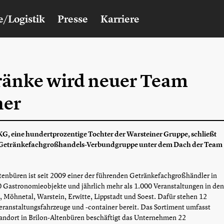
e/Logistik
Presse
Karriere
ränke wird neuer Team
ner
, eine hundertprozentige Tochter der Warsteiner Gruppe, schließt
r Getränkefachgroßhandels-Verbundgruppe unter dem Dach der Team
tenbüren ist seit 2009 einer der führenden Getränkefachgroßhändler in
00 Gastronomieobjekte und jährlich mehr als 1.000 Veranstaltungen in den
Möhnetal, Warstein, Erwitte, Lippstadt und Soest. Dafür stehen 12
eranstaltungsfahrzeuge und -container bereit. Das Sortiment umfasst
andort in Brilon-Altenbüren beschäftigt das Unternehmen 22