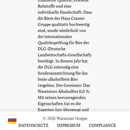
Rohstoffe und eine
individuelle Handschrift: Dass
die Biere der Haus Cramer
Gruppe qualitativ hochwertig
sind, wurde wiederholt von
der internationalen
Qualitätsprüfung für Bier der
DLG (Deutsche
Landwirtschafts-Gesellschaft)
bestätigt. In diesem Jahr hat
die DLG erstmalig eine
Sonderauszeichnung für das
beste alkoholfreie Bier
vergeben. Der Gewinner: Das
Warsteiner Alkoholfrei 0,0 %.
Mit seinen hervorragenden
Eigenschaften hat es die
Experten-Jury überzeugt und
sich in der Kategorie
© 2026 Warsteiner Gruppe
alkoholfreie Biere an die Spitze
DATENSCHUTZ
IMPRESSUM
COMPLIANCE
gesetzt. Unter 25 getesteten