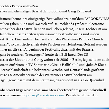
chechtes Parookaville-Paar
siker und ehemaliger Bassist der Bloodhound Gang Evil Jared
 Brauerei heute ihre einzigartige Festivalhochzeit auf dem PAROOKAVILL
amilien gaben Alina und Iwo sich auf Deutschlands größtem Electronic
 uns über das Festival kennen und lieben gelernt, unsere Tochter ist am
ndchen unseres ersten gemeinsamen Festivalbesuchs sind in den
t. Kurz: Eine andere Hochzeit als in der Warsteiner Parooka Church
ommen“, so das frischverheiratete Pärchen aus Heinsberg. Getraut wurden
nnesen, die seit Anbeginn der Festivalhochzeit mit der Brauerei
ganz besonderen Trauzeugen“ freute sich Evil Jared. Der US-
assist der Bloodhound Gang, wohnt seit 2006 in Berlin, legt seitdem auc
versen Auftritten in TV-Shows wie „Circus HalliGalli“ und „Joko & Klaas
n Fernsehlandschaft ein bekanntes Gesicht. Auf Deutschlands größtem
ürtige US-Amerikaner nach der Warsteiner Festivalhochzeit am
tage – gemeinsam mit dem Brautpaar, das er spontan als Co-DJs einlud.
sönlich vor Ort gewesen sein, möchten aber trotzdem gerne individuell
eren Sie uns unter
presse@warsteiner.com
. Wir stehen Ihnen für