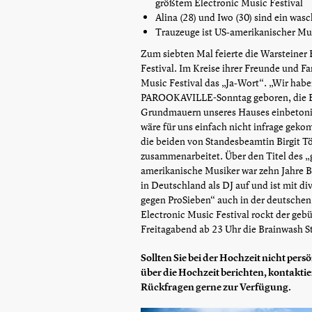
größtem Electronic Music Festival
Alina (28) und Iwo (30) sind ein was
Trauzeuge ist US-amerikanischer Mu
Zum siebten Mal feierte die Warsteiner
Festival. Im Kreise ihrer Freunde und F
Music Festival das „Ja-Wort“. „Wir haben
PAROOKAVILLE-Sonntag geboren, die Bä
Grundmauern unseres Hauses einbetonier
wäre für uns einfach nicht infrage gek
die beiden von Standesbeamtin Birgit Tö
zusammenarbeitet. Über den Titel des „
amerikanische Musiker war zehn Jahre B
in Deutschland als DJ auf und ist mit di
gegen ProSieben“ auch in der deutsche
Electronic Music Festival rockt der geb
Freitagabend ab 23 Uhr die Brainwash S
Sollten Sie bei der Hochzeit nicht per
über die Hochzeit berichten, kontakti
Rückfragen gerne zur Verfügung.