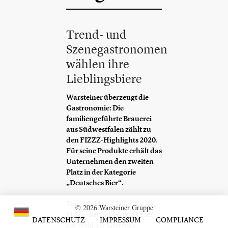
Trend- und
Szenegastronomen
wählen ihre
Lieblingsbiere
Warsteiner überzeugt die
Gastronomie: Die
familiengeführte Brauerei
aus Südwestfalen zählt zu
den FIZZZ-Highlights 2020.
Für seine Produkte erhält das
Unternehmen den zweiten
Platz in der Kategorie
„Deutsches Bier“.
Zum 20. Mal in Folge hat die
© 2026 Warsteiner Gruppe
FIZZZ-Redaktion ihre Leser
DATENSCHUTZ
IMPRESSUM
COMPLIANCE
zur Wahl der Getränke-