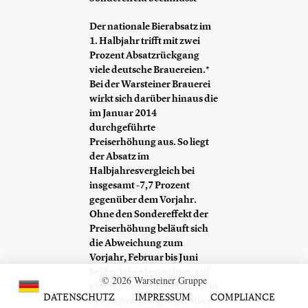
Der nationale Bierabsatz im
1. Halbjahr trifft mit zwei
Prozent Absatzrückgang
viele deutsche Brauereien.*
Bei der Warsteiner Brauerei
wirkt sich darüber hinaus die
im Januar 2014
durchgeführte
Preiserhöhung aus. So liegt
der Absatz im
Halbjahresvergleich bei
insgesamt -7,7 Prozent
gegenüber dem Vorjahr.
Ohne den Sondereffekt der
Preiserhöhung beläuft sich
die Abweichung zum
Vorjahr, Februar bis Juni
beider Jahre betrachtet, auf
© 2026 Warsteiner Gruppe
plus 0,3 Prozent und damit in
DATENSCHUTZ
IMPRESSUM
COMPLIANCE
der Entwicklung sogar über