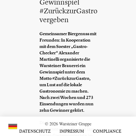
Gewinnspiel
#ZurückzurGastro
vergeben
Gemeinsamer Biergenuss mit
Freunden: In Kooperation
mit dem Soester „Gastro-
Checker“ Alexander
Martinelli organisierte die
Warsteiner Brauerei ein
Gewinnspiel unter dem
Motto #ZurückzurGastro,
um Lust auf die lokale
Gastronomie zu machen.
Nach zwei Wochen und 273
Einsendungen wurden nun
zehn Gewinner gekürt.
Die besten Fotos haben
© 2026 Warsteiner Gruppe
gewonnen: Zwei Wochen lang
DATENSCHUTZ
IMPRESSUM
COMPLIANCE
hatten Gastronomiegäste im