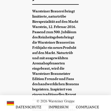
Warsteiner Brauerei bringt
limitierte, naturtrübe
Bierspezialität auf den Markt
Warstein, 12. Februar 2016.
Passend zum 500. Jubiläum
des Reinheitsgebots bringt
die Warsteiner Brauerei im
Frühjahr ein neues Produkt
auf den Markt. Naturtrüb
und mit ausgewählten
Aromahopfensorten
eingebraut, wird die
Warsteiner Braumeister
Edition Freunde und Fans
des handwerklichen Brauens
begeistern. Inspiriert von
einem traditionellen Rezept
des ersten beurkundeten
© 2026 Warsteiner Gruppe
Braumeisters der Warsteiner
DATENSCHUTZ
IMPRESSUM
COMPLIANCE
Brauerei, Fritz Peters (1852-