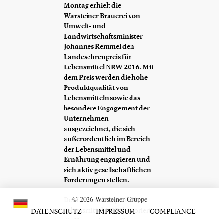
Montag erhielt die
Warsteiner Brauerei von
Umwelt- und
Landwirtschaftsminister
Johannes Remmel den
Landesehrenpreis für
Lebensmittel NRW 2016. Mit
dem Preis werden die hohe
Produktqualität von
Lebensmitteln sowie das
besondere Engagement der
Unternehmen
ausgezeichnet, die sich
außerordentlich im Bereich
der Lebensmittel und
Ernährung engagieren und
sich aktiv gesellschaftlichen
Forderungen stellen.
© 2026 Warsteiner Gruppe
Der Landesehrenpreis für
Lebensmittel NRW honoriert
DATENSCHUTZ
IMPRESSUM
COMPLIANCE