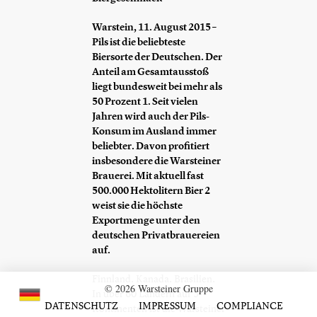
Warstein, 11. August 2015 –
Pils ist die beliebteste
Biersorte der Deutschen. Der
Anteil am Gesamtausstoß
liegt bundesweit bei mehr als
50 Prozent 1. Seit vielen
Jahren wird auch der Pils-
Konsum im Ausland immer
beliebter. Davon profitiert
insbesondere die Warsteiner
Brauerei. Mit aktuell fast
500.000 Hektolitern Bier 2
weist sie die höchste
Exportmenge unter den
deutschen Privatbrauereien
auf.
Finnland. Kanada. Brasilien.
© 2026 Warsteiner Gruppe
In über 60 Ländern auf 5
DATENSCHUTZ
IMPRESSUM
COMPLIANCE
Kontinenten ist die Warsteiner