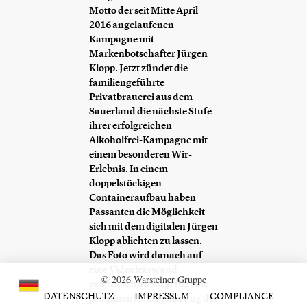
Motto der seit Mitte April
2016 angelaufenen
Kampagne mit
Markenbotschafter Jürgen
Klopp. Jetzt zündet die
familiengeführte
Privatbrauerei aus dem
Sauerland die nächste Stufe
ihrer erfolgreichen
Alkoholfrei-Kampagne mit
einem besonderen Wir-
Erlebnis. In einem
doppelstöckigen
Containeraufbau haben
Passanten die Möglichkeit
sich mit dem digitalen Jürgen
Klopp ablichten zu lassen.
Das Foto wird danach auf
eine Videoleinwand
© 2026 Warsteiner Gruppe
projiziert und sorgt für eine
DATENSCHUTZ
IMPRESSUM
COMPLIANCE
prominente Inszenierung der