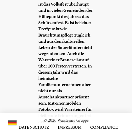
ist das Volksfest überhaupt
und in vielen Gemeinden der
Höhepunkt des Jahres: das
Schützenfest. Es ist beliebter
Treffpunkt wie
Brauchtumspflege zugleich
und aus dem kulturellen
Leben der Sauerländer nicht
wegzudenken. Auch die
Warsteiner Brauerei ist auf
über 100 Festen vertreten. In
diesem Jahr wird das
heimische
Familienunternehmen aber
nicht nur als
Ausschankpartner präsent
sein. Mit einer mobilen
Fotobox wird Warsteiner für
bleibende Erinnerungen bei
© 2026 Warsteiner Gruppe
den Besuchern sorgen.
DATENSCHUTZ
IMPRESSUM
COMPLIANCE