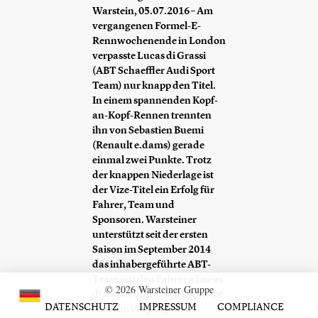
Warstein, 05.07.2016 – Am
vergangenen Formel-E-
Rennwochenende in London
verpasste Lucas di Grassi
(ABT Schaeffler Audi Sport
Team) nur knapp den Titel.
In einem spannenden Kopf-
an-Kopf-Rennen trennten
ihn von Sebastien Buemi
(Renault e.dams) gerade
einmal zwei Punkte. Trotz
der knappen Niederlage ist
der Vize-Titel ein Erfolg für
Fahrer, Team und
Sponsoren. Warsteiner
unterstützt seit der ersten
Saison im September 2014
das inhabergeführte ABT-
Team mit den Fahrern Lucas
© 2026 Warsteiner Gruppe
di Grassi und Daniel Abt. Abt
DATENSCHUTZ
IMPRESSUM
COMPLIANCE
fuhr am vergangenen